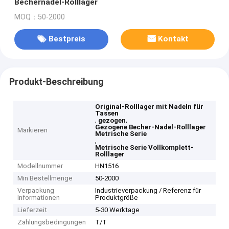
Bechernadel-Rolllager
MOQ：50-2000
Bestpreis
Kontakt
Produkt-Beschreibung
Original-Rolllager mit Nadeln für
Tassen
,
,
gezogen
Gezogene Becher-Nadel-Rolllager
Markieren
Metrische Serie
,
Metrische Serie Vollkomplett-
Rolllager
Modellnummer
HN1516
Min Bestellmenge
50-2000
Verpackung
Industrieverpackung / Referenz für
Informationen
Produktgröße
Lieferzeit
5-30 Werktage
Zahlungsbedingungen
T/T