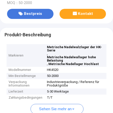
MOQ：50-2000
Bestpreis
Kontakt
Produkt-Beschreibung
Metrische Nadelwalzlager der HK-
Serie
,
Markieren
Metrische Nadelwallager hohe
Belastung
,
Metrische Nadellager Hochlast
Modellnummer
HK4520
Min Bestellmenge
50-2000
Verpackung
Industrieverpackung / Referenz für
Informationen
Produktgröße
Lieferzeit
5-30 Werktage
Zahlungsbedingungen
T/T
Sehen Sie mehr an