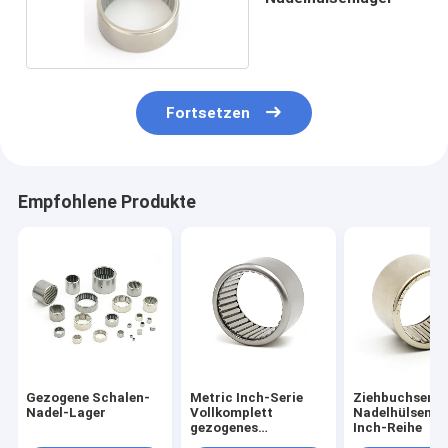
Fortsetzen
Empfohlene Produkte
Gezogene Schalen-
Metric Inch-Serie
Ziehbuchsen-
Nadel-Lager
Vollkomplett
Nadelhülsenla
gezogenes
Inch-Reihe
Bechernadel-