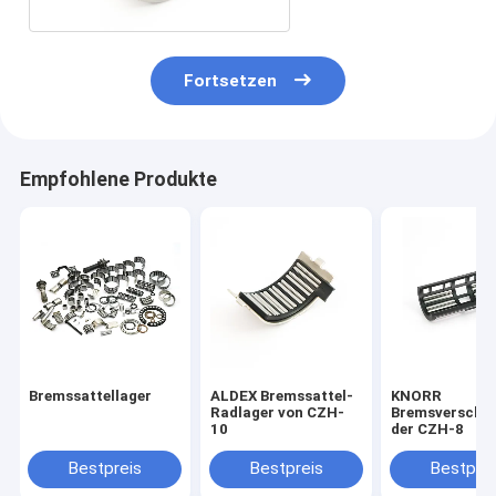
Fortsetzen
Empfohlene Produkte
Bremssattellager
ALDEX Bremssattel-
KNORR
Radlager von CZH-
Bremsverschlu
10
der CZH-8
Bestpreis
Bestpreis
Bestprei