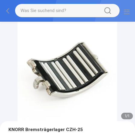
1
/
1
KNORR Bremsträgerlager CZH-25