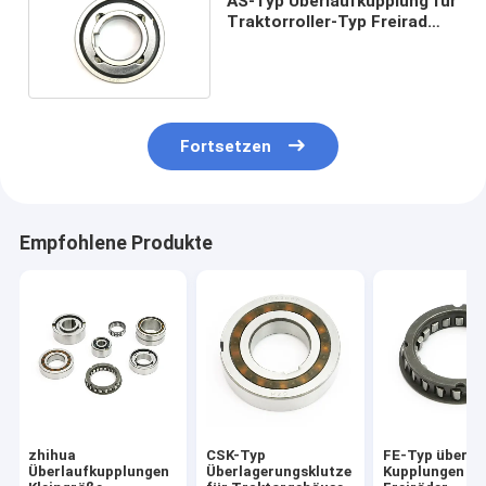
AS-Typ Überlaufkupplung für
Traktorroller-Typ Freirad
ohne Lagerung
Fortsetzen
Empfohlene Produkte
zhihua
CSK-Typ
FE-Typ überla
Überlaufkupplungen
Überlagerungsklutze
Kupplungen S