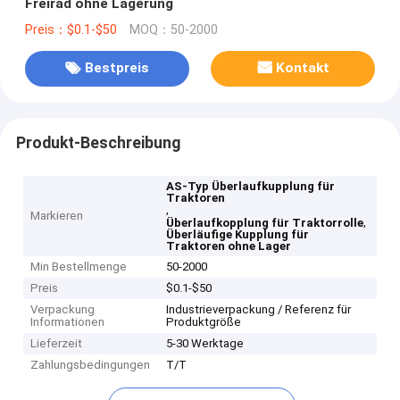
Freirad ohne Lagerung
Preis：$0.1-$50
MOQ：50-2000
Bestpreis
Kontakt
Produkt-Beschreibung
AS-Typ Überlaufkupplung für
Traktoren
,
Markieren
,
Überlaufkopplung für Traktorrolle
Überläufige Kupplung für
Traktoren ohne Lager
Min Bestellmenge
50-2000
Preis
$0.1-$50
Verpackung
Industrieverpackung / Referenz für
Informationen
Produktgröße
Lieferzeit
5-30 Werktage
Zahlungsbedingungen
T/T