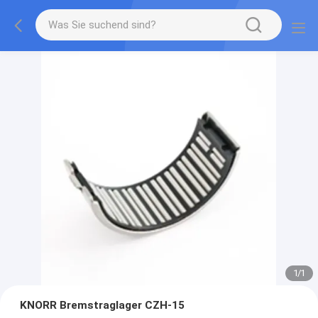
1
/
1
KNORR Bremstraglager CZH-15