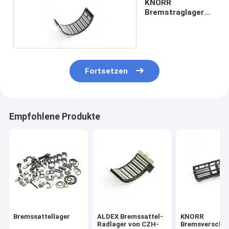
KNORR
Bremstraglager
CZH-15
Fortsetzen
Empfohlene Produkte
Bremssattellager
ALDEX Bremssattel-
KNORR
Radlager von CZH-
Bremsverschlu