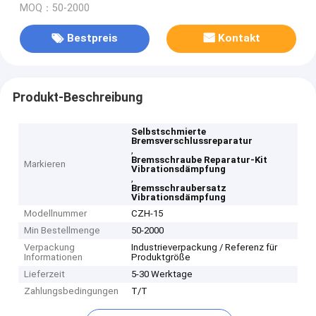
MOQ：50-2000
Bestpreis
Kontakt
Produkt-Beschreibung
Selbstschmierte
Bremsverschlussreparatur
,
Bremsschraube Reparatur-Kit
Markieren
Vibrationsdämpfung
,
Bremsschraubersatz
Vibrationsdämpfung
Modellnummer
CZH-15
Min Bestellmenge
50-2000
Verpackung
Industrieverpackung / Referenz für
Informationen
Produktgröße
Lieferzeit
5-30 Werktage
Zahlungsbedingungen
T/T