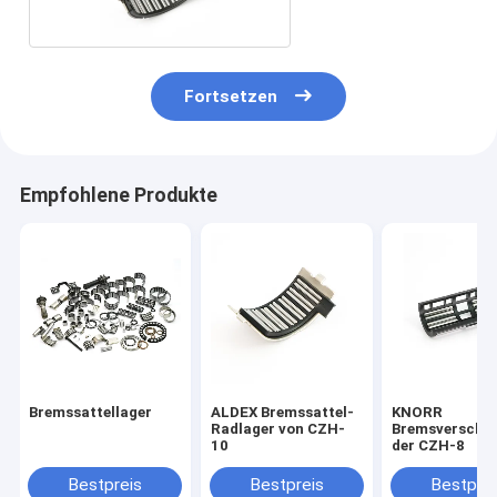
Fortsetzen
Empfohlene Produkte
Bremssattellager
ALDEX Bremssattel-
KNORR
Radlager von CZH-
Bremsverschlu
10
der CZH-8
Bestpreis
Bestpreis
Bestprei