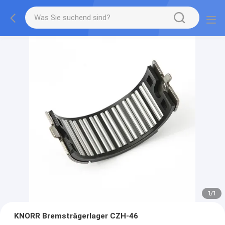
1
/
1
KNORR Bremsträgerlager CZH-46