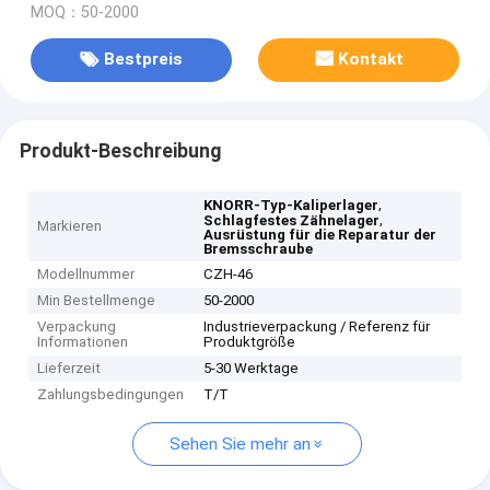
MOQ：50-2000
Bestpreis
Kontakt
Produkt-Beschreibung
,
KNORR-Typ-Kaliperlager
,
Schlagfestes Zähnelager
Markieren
Ausrüstung für die Reparatur der
Bremsschraube
Modellnummer
CZH-46
Min Bestellmenge
50-2000
Verpackung
Industrieverpackung / Referenz für
Informationen
Produktgröße
Lieferzeit
5-30 Werktage
Zahlungsbedingungen
T/T
Sehen Sie mehr an